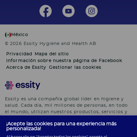
México
© 2026 Essity Hygiene and Health AB
Privacidad
Mapa del sitio
Información sobre nuestra página de Facebook
Acerca de Essity
Gestionar las cookies
Essity es una compañía global líder en higiene y
salud. Cada día, mil millones de personas, en todo
el mundo, utilizan nuestros productos, servicios y
soluciones. Nuestro propósito es romper barreras
¡Acepte las cookies para una experiencia más
por el bienestar en beneficio de consumidores,
personalizada!
pacientes, cuidadores, clientes y la sociedad en