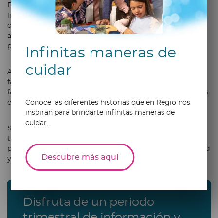
Fomentar el amor por la lectura es invaluable. Elijan un
libro en conjunto y lean un capítulo cada semana. Luego,
discutan sobre la historia y compartan sus opiniones. Esta
actividad fortalecerá la comprensión lectora y el
pensamiento crítico.
Infinitas maneras de
cuidar
Ahora sí, ya están listos para pasar horas de diversión en
familia sin tener que gastar una fortuna, ¿creen que nos
faltó alguna otra opción? Compártanla con nosotros en los
comentarios.
Conoce las diferentes historias que en Regio nos
inspiran para brindarte infinitas maneras de
cuidar.
Si además desean integrar hábitos saludables al pasar
tiempo juntos, revisen una
rutina de higiene personal
práctica que pueden adaptar en familia para proteger salud
Descubre más aquí
y bienestar de todos.
Disfruta de un periodo
trimestral de información y