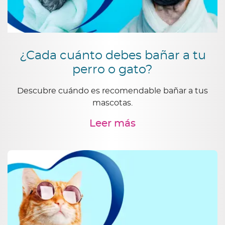
¿Cada cuánto debes bañar a tu
perro o gato?
Descubre cuándo es recomendable bañar a tus
mascotas.
Leer más
Infinitas maneras de
cuidar
Conoce las diferentes historias que en Regio nos
inspiran para brindarte infinitas maneras de
cuidar.